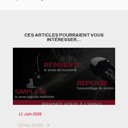
CES ARTICLES POURRAIENT VOUS
INTÉRESSER…
11 Juin 2026
21
EPHJ 2026 : 3
OP