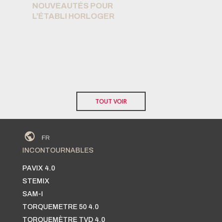
NOUVEAUTÉS POUR
P
L’ÉTABLI HORLOGER
AV
TOUT VOIR
INCONTOURNABLES
PAVIX 4.0
STEMIX
SAM-I
TORQUEMETRE 50 4.0
TORQUEMÈTRE TVD 4.0