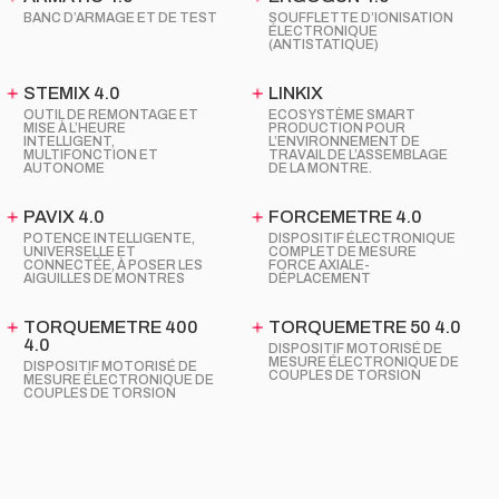
BANC D’ARMAGE ET DE TEST
SOUFFLETTE D’IONISATION
ÉLECTRONIQUE
(ANTISTATIQUE)
STEMIX 4.0
LINKIX
OUTIL DE REMONTAGE ET
ECOSYSTÈME SMART
MISE À L’HEURE
PRODUCTION POUR
INTELLIGENT,
L’ENVIRONNEMENT DE
MULTIFONCTION ET
TRAVAIL DE L’ASSEMBLAGE
AUTONOME
DE LA MONTRE.
PAVIX 4.0
FORCEMETRE 4.0
POTENCE INTELLIGENTE,
DISPOSITIF ÉLECTRONIQUE
UNIVERSELLE ET
COMPLET DE MESURE
CONNECTÉE, À POSER LES
FORCE AXIALE-
AIGUILLES DE MONTRES
DÉPLACEMENT
TORQUEMETRE 400
TORQUEMETRE 50 4.0
4.0
DISPOSITIF MOTORISÉ DE
MESURE ÉLECTRONIQUE DE
DISPOSITIF MOTORISÉ DE
COUPLES DE TORSION
MESURE ÉLECTRONIQUE DE
COUPLES DE TORSION