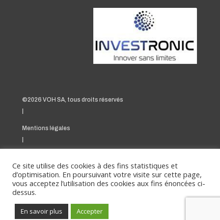
©2026 VOH SA, tous droits réservés
|
Mentions légales
|
Politique relative aux cookies
Ce site utilise des cookies à des fins statistiques et
|
d’optimisation. En poursuivant votre visite sur cette page,
vous acceptez l’utilisation des cookies aux fins énoncées ci-
dessus.
En savoir plus
Accepter