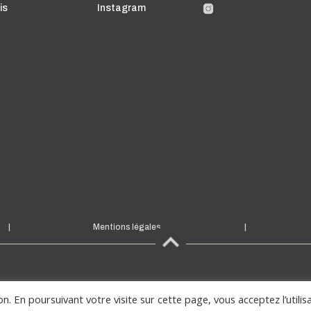
is
Instagram
|
Mentions légales
|
ion. En poursuivant votre visite sur cette page, vous acceptez l’utilis