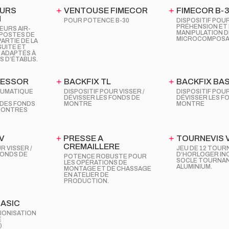
EURS
VENTOUSE FIMECOR
FIMECOR B-
M
POUR POTENCE B-30
DISPOSITIF POUR
PRÉHENSION ET 
EURS AIR-
MANIPULATION D
POSTES DE
MICROCOMPOS
ARTIE DE LA
UITE ET
 ADAPTÉS À
 D’ÉTABLIS.
RESSOR
BACKFIX TL
BACKFIX BAS
EUMATIQUE
DISPOSITIF POUR VISSER /
DISPOSITIF POUR
DÉVISSER LES FONDS DE
DÉVISSER LES F
DES FONDS
MONTRE
MONTRE
 MONTRES
V
PRESSE A
TOURNEVIS 
CREMAILLERE
R VISSER /
JEU DE 12 TOUR
FONDS DE
D‘HORLOGER IN
POTENCE ROBUSTE POUR
SOCLE TOURNAN
LES OPÉRATIONS DE
ALUMINIUM.
MONTAGE ET DE CHASSAGE
EN ATELIER DE
PRODUCTION.
ASIC
IONISATION
E
)