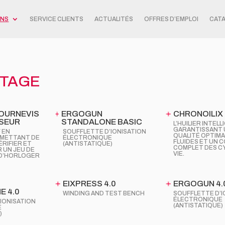
ONS
SERVICE CLIENTS
ACTUALITÉS
OFFRES D’EMPLOI
CAT
ÎTAGE
OURNEVIS
ERGOGUN
CHRONOILIX
SEUR
STANDALONE BASIC
L’HUILIER INTEL
GARANTISSANT 
 EN
SOUFFLETTE D’IONISATION
QUALITÉ OPTIMA
RMETTANT DE
ÉLECTRONIQUE
FLUIDES ET UN 
RIFIER ET
(ANTISTATIQUE)
COMPLET DES C
 UN JEU DE
VIE.
 D’HORLOGER
EIXPRESS 4.0
ERGOGUN 4.
E 4.0
WINDING AND TEST BENCH
SOUFFLETTE D’I
ÉLECTRONIQUE
IONISATION
(ANTISTATIQUE)
E
)