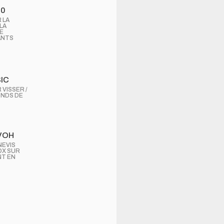
30
 LA
LA
E
ANTS
IC
 VISSER /
ONDS DE
VOH
NEVIS
OX SUR
T EN