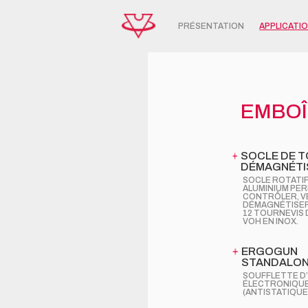
PRÉSENTATION
APPLICATI
EMBO
SOCLE DE T
DÉMAGNÉTI
SOCLE ROTATIF
ALUMINIUM PE
CONTRÔLER, VÉ
DÉMAGNÉTISER
12 TOURNEVIS
VOH EN INOX.
ERGOGUN
STANDALON
SOUFFLETTE D’
ÉLECTRONIQU
(ANTISTATIQUE