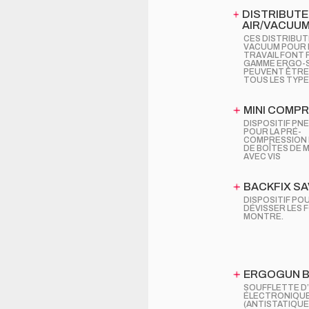
DISTRIBUT
AIR/VACUU
CES DISTRIBUT
VACUUM POUR 
TRAVAIL FONT P
GAMME ERGO-S
PEUVENT ÊTRE
TOUS LES TYPES
MINI COMP
DISPOSITIF PN
POUR LA PRÉ-
COMPRESSION 
DE BOÎTES DE
AVEC VIS
BACKFIX SA
DISPOSITIF POU
DÉVISSER LES 
MONTRE.
ERGOGUN B
SOUFFLETTE D’
ÉLECTRONIQU
(ANTISTATIQUE