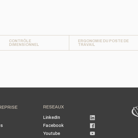
CONTRÔLE
ERGONOMIE DU POSTE DE
DIMENSIONNEL
TRAVAIL
RESEAUX
REPRISE
LinkedIn
n
ts
Facebook
Youtube