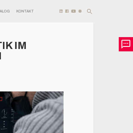
TALOG
KONTAKT
IK IM
N