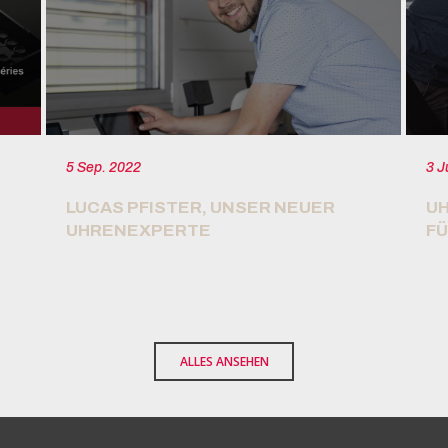
5 Sep. 2022
3 J
LUCAS PFISTER, UNSER NEUER
U
UHRENEXPERTE
FÜ
ALLES ANSEHEN