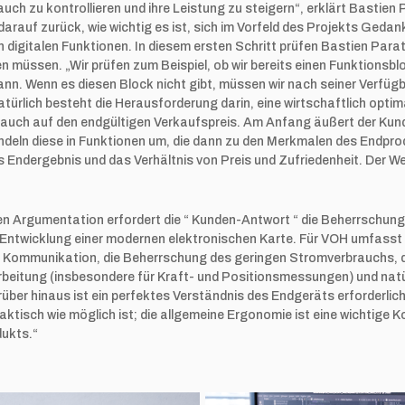
ch zu kontrollieren und ihre Leistung zu steigern“, erklärt Bastien 
arauf zurück, wie wichtig es ist, sich im Vorfeld des Projekts Ged
n digitalen Funktionen. In diesem ersten Schritt prüfen Bastien Para
 müssen. „Wir prüfen zum Beispiel, ob wir bereits einen Funktionsbl
nn. Wenn es diesen Block nicht gibt, müssen wir nach seiner Verfüg
Natürlich besteht die Herausforderung darin, eine wirtschaftlich opti
s auch auf den endgültigen Verkaufspreis. Am Anfang äußert der Kund
andeln diese in Funktionen um, die dann zu den Merkmalen des Endpro
 Endergebnis und das Verhältnis von Preis und Zufriedenheit. Der Weg 
en Argumentation erfordert die “ Kunden-Antwort “ die Beherrschung
Entwicklung einer modernen elektronischen Karte. Für VOH umfasst 
 Kommunikation, die Beherrschung des geringen Stromverbrauchs, 
beitung (insbesondere für Kraft- und Positionsmessungen) und natürl
ber hinaus ist ein perfektes Verständnis des Endgeräts erforderlich,
praktisch wie möglich ist; die allgemeine Ergonomie ist eine wichtig
dukts.“