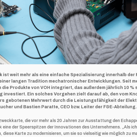
k ist weit mehr als eine einfache Spezialisierung innerhalb de
 einer langen Tradition mechatronischer Entwicklungen. Seit m
in die Produkte von VOH integriert, das außerdem jährlich 10 %
 investiert. Ein solches Vorgehen zielt darauf ab, den vom K
s gebotenen Mehrwert durch die Leistungsfähigkeit der Elekt
ucher und Bastien Paratte, CEO bzw. Leiter der F&E-Abteilung.
rzweckkarte, die vor mehr als 20 Jahren zur Ausstattung den Echap
nik eine der Speerspitzen der Innovationen des Unternehmens. „Als i
 diese Karte zu modernisieren, um sie so vielseitig wie möglich zu m