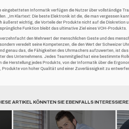
 eingebetteten Informatik verfügen die Nutzer über vollständige Tra
n. „Im Klartext: Die beste Elektronik ist die, die man vergessen kann,
h äußerst wichtig, die Vorteile der Produkte nicht auf die Diskretion 
sprüngliche Funktion bleibt das ultimative Ziel eines VOH-Produkts.
k verzehnfacht den Mehrwert der menschlichen Geste und des mensc
 sondern veredelt seine Kompetenzen, die den Wert der Schweizer 
d genau das, die Fähigkeiten des Uhrmachers aufzuwerten, ist das e
iter des Unternehmens. Jedes Teammitglied hat eine bestimmte Rolle 
en die Herstellung jedes Produkts, von der Informatik über die Ergono
, Produkte von hoher Qualität und einer Zuverlässigkeit zu entwerf
IESE ARTIKEL KÖNNTEN SIE EBENFALLS INTERESSIER