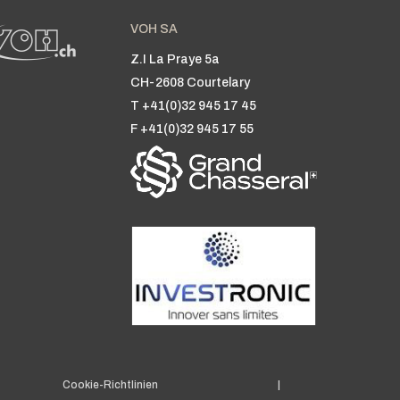
VOH SA
Z.I La Praye 5a
CH-2608 Courtelary
T +41(0)32 945 17 45
F +41(0)32 945 17 55
Cookie-Richtlinien
|