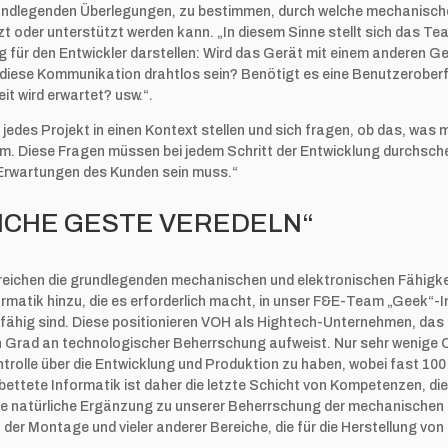
undlegenden Überlegungen, zu bestimmen, durch welche mechanisch
tzt oder unterstützt werden kann. „In diesem Sinne stellt sich das Te
g für den Entwickler darstellen: Wird das Gerät mit einem anderen 
 diese Kommunikation drahtlos sein? Benötigt es eine Benutzeroberf
t wird erwartet? usw.“.
jedes Projekt in einen Kontext stellen und sich fragen, ob das, was 
rum. Diese Fragen müssen bei jedem Schritt der Entwicklung durchsche
 Erwartungen des Kunden sein muss.“
ICHE GESTE VEREDELN“
0 reichen die grundlegenden mechanischen und elektronischen Fähigkei
rmatik hinzu, die es erforderlich macht, in unser F&E-Team „Geek“-In
fähig sind. Diese positionieren VOH als Hightech-Unternehmen, das
en Grad an technologischer Beherrschung aufweist. Nur sehr wenige
ntrolle über die Entwicklung und Produktion zu haben, wobei fast 10
bettete Informatik ist daher die letzte Schicht von Kompetenzen, die
ine natürliche Ergänzung zu unserer Beherrschung der mechanischen
der Montage und vieler anderer Bereiche, die für die Herstellung von