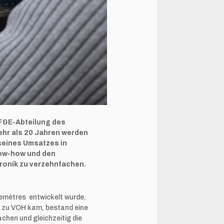
r F&E-Abteilung des
ehr als 20 Jahren werden
 seines Umsatzes in
now-how und den
ronik zu verzehnfachen.
pemètres entwickelt wurde,
ch zu VOH kam, bestand eine
achen und gleichzeitig die